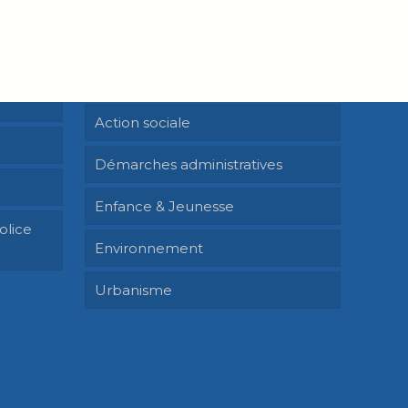
Services & démarches
Nouveaux arrivants
Action sociale
Démarches administratives
Enfance & Jeunesse
olice
Environnement
Urbanisme