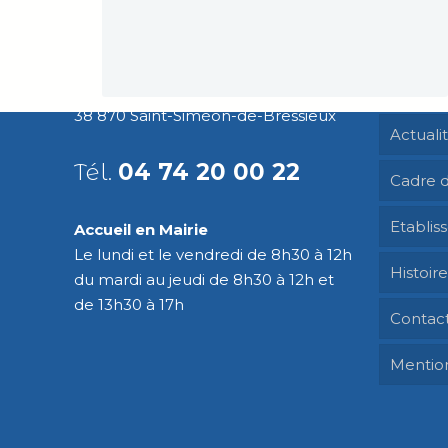
Saint 
Mairie de Saint-Siméon-de-
Bressieux
Agenda
409 Grande Rue
38 870 Saint-Siméon-de-Bressieux
Actuali
Tél.
04 74 20 00 22
Cadre d
Etablis
Accueil en Mairie
Le lundi et le vendredi de 8h30 à 12h
Histoir
du mardi au jeudi de 8h30 à 12h et
de 13h30 à 17h
Contac
Mention