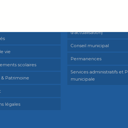
Siméon de Bressieux
La municipalité
 des événements
Les élus (Page en cours
d’actualisation)
tés
Conseil municipal
e vie
Permanences
sements scolaires
Services administratifs et P
e & Patrimoine
municipale
t
s légales