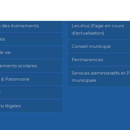
Siméon de Bressieux
La municipalité
 des événements
Les élus (Page en cours
d’actualisation)
tés
Conseil municipal
e vie
Permanences
sements scolaires
Services administratifs et P
e & Patrimoine
municipale
t
s légales