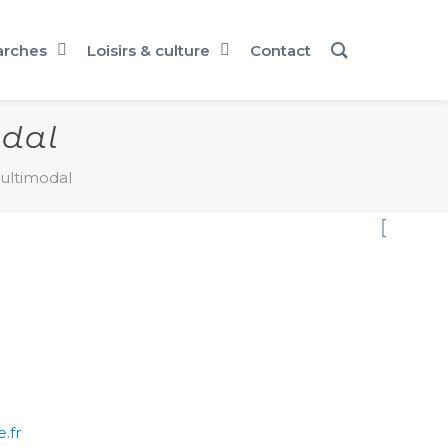
rches
Loisirs & culture
Contact
odal
ultimodal
.fr