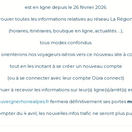
est en ligne depuis le 26 février 2026.
ouver toutes les informations relatives au réseau La Régio
(horaires, itinéraires, boutique en ligne, actualités …),
tous modes confondus.
orienterons nos voyageurs isérois vers ce nouveau site à 
tout en les incitant à se créer un nouveau compte
Siméon de Bressieux
La municipalité
(ou à se connecter avec leur compte Oùra connect)
nuer à recevoir les informations sur leur(s) ligne(s)/arrêt(s) 
 des événements
Les élus (Page en cours
d’actualisation)
.auvergnerhonealpes.fr
fermera définitivement ses portes
m
tés
Conseil municipal
ompter du 4 avril, les nouvelles infos trafic ne seront plus pu
e vie
Permanences
sements scolaires