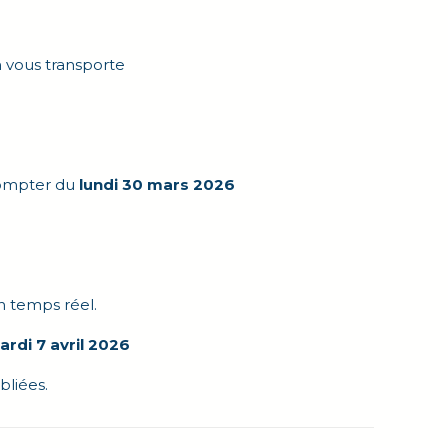
n vous transporte
compter du
lundi 30 mars 2026
Services & démarches
en temps réel.
Nouveaux arrivants
ardi
7 avril 2026
Action sociale
bliées.
Démarches administratives
Enfance & Jeunesse